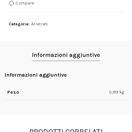
Compare
5,90€.
3,90€.
Categoria:
Arretrati
Informazioni aggiuntive
Informazioni aggiuntive
Peso
0,199 kg
PRODOTTI CORRELATI