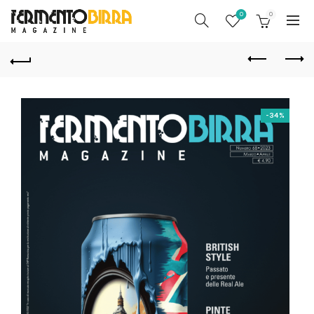
0
0
-34%