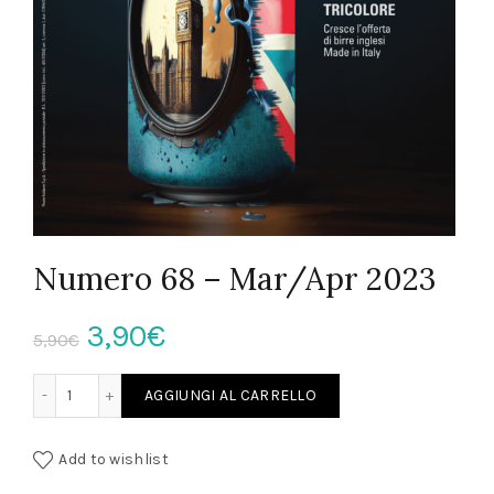
Numero 68 – Mar/Apr 2023
Il
Il
3,90
€
5,90
€
prezzo
prezzo
Numero 68 – Mar/Apr 2023 quantità
AGGIUNGI AL CARRELLO
originale
attuale
Add to wishlist
era:
è: