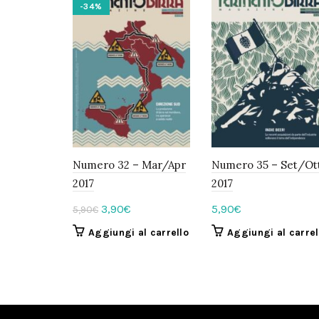
-34%
Numero 32 – Mar/Apr
Numero 35 – Set/Ot
2017
2017
Il
Il
3,90
€
5,90
€
5,90
€
prezzo
prezzo
Aggiungi al carrello
Aggiungi al carrel
originale
attuale
era:
è:
5,90€.
3,90€.