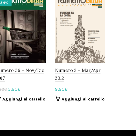
-34%
umero 36 – Nov/Dic
Numero 2 – Mar/Apr
017
2012
Il
Il
3,90
€
9,90
€
90
€
prezzo
prezzo
Aggiungi al carrello
Aggiungi al carrello
originale
attuale
era:
è:
5,90€.
3,90€.