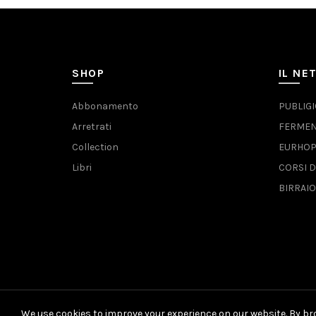
SHOP
IL NE
Abbonamento
PUBLIG
Arretrati
FERMEN
Collection
EURHO
Libri
CORSI D
BIRRAIO
We use cookies to improve your experience on our website. By bro