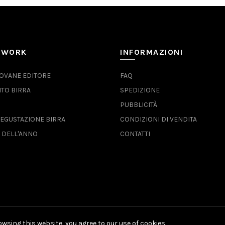
TWORK
INFORMAZIONI
IOVANE EDITORE
FAQ
TO BIRRA
SPEDIZIONE
P
PUBBLICITÀ
EGUSTAZIONE BIRRA
CONDIZIONI DI VENDITA
 DELL'ANNO
CONTATTI
wsing this website, you agree to our use of cookies.