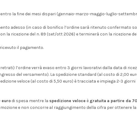
entro la fine dei mesi dispari (gennaio-marzo-maggio-luglio-settembr
nto adesso (in caso di bonifico l’ordine sarà ritenuto confermato s
 la ricezione del n. 89 (set/ott 2026) e terminerà con la ricezione del
ricevuto il pagamento.
arretrati) l’ordine verrà evaso entro 3 giorni lavorativi dalla data di rice
 ingresso del versamento). La spedizione standard (al costo di 2,00 eur
edizione veloce (al costo di 5,50 euro) è tracciata e impiega 2-3 giorni
0 euro
di spesa mentre la
spedizione veloce
è
gratuita
a partire da 7
mozione e non concorre al raggiungimento della cifra per ottenere la