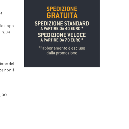
e-
olo dopo
 n. 94
zione del
o) non è
0,00