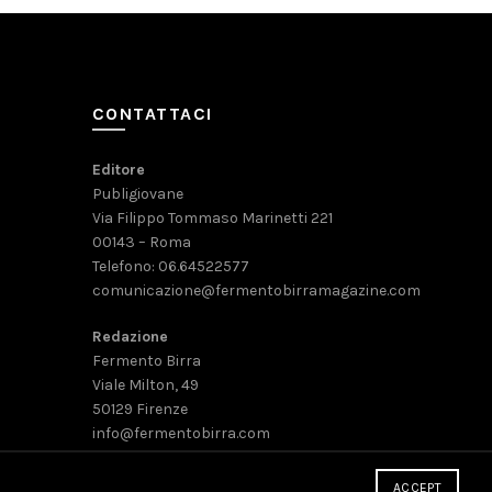
CONTATTACI
Editore
Publigiovane
Via Filippo Tommaso Marinetti 221
00143 – Roma
Telefono: 06.64522577
comunicazione@fermentobirramagazine.com
Redazione
Fermento Birra
Viale Milton, 49
50129 Firenze
info@fermentobirra.com
ACCEPT