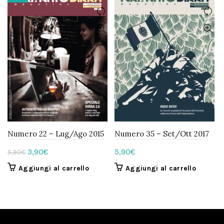
Numero 22 – Lug/Ago 2015
Numero 35 – Set/Ott 2017
Il
Il
3,90
€
5,90
€
5,90
€
prezzo
prezzo
Aggiungi al carrello
Aggiungi al carrello
originale
attuale
era:
è:
5,90€.
3,90€.