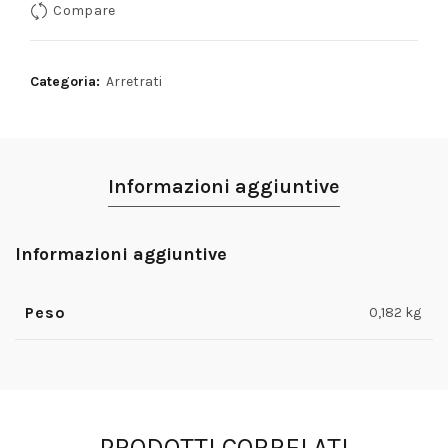
Compare
5,90€.
3,90€.
Categoria:
Arretrati
Informazioni aggiuntive
Informazioni aggiuntive
Peso
0,182 kg
PRODOTTI CORRELATI