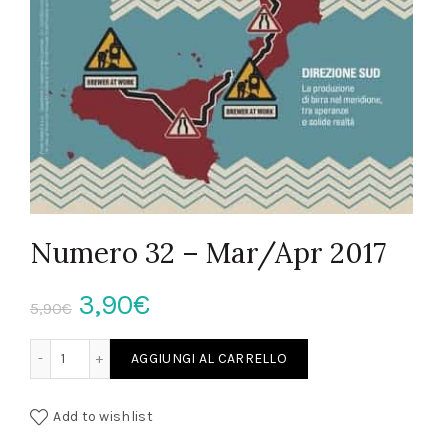
Numero 32 – Mar/Apr 2017
Il
Il
3,90
€
5,90
€
prezzo
prezzo
Numero 32 - Mar/Apr 2017 quantità
AGGIUNGI AL CARRELLO
originale
attuale
Add to wishlist
era:
è: