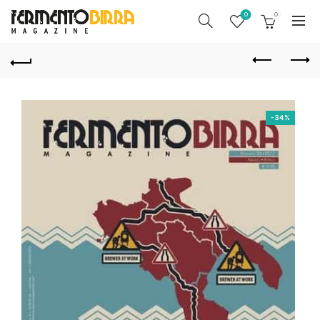
0
0
-34%