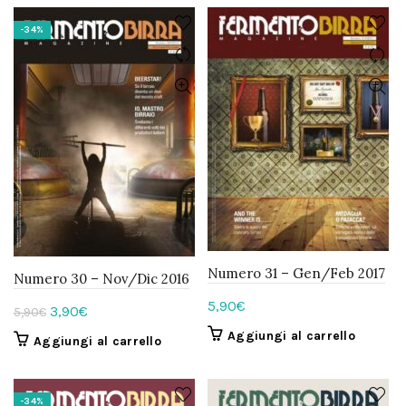
-34%
Numero 31 – Gen/Feb 2017
Numero 30 – Nov/Dic 2016
5,90
€
Il
Il
3,90
€
5,90
€
prezzo
prezzo
Aggiungi al carrello
Aggiungi al carrello
originale
attuale
era:
è:
5,90€.
3,90€.
-34%