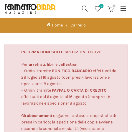
0
0
Home
Carrello
INFORMAZIONI SULLE SPEDIZIONI ESTIVE
Per
arretrati
,
libri
e
collection
:
– Ordini tramite
BONIFICO BANCARIO
effettuati dal
28 luglio al 16 agosto (compresi): lavorazione e
spedizione 18 agosto.
– Ordini tramite
PAYPAL O CARTA DI CREDITO
effettuati dal 6 agosto al 16 agosto (compresi):
lavorazione e spedizione 18 agosto.
Gli
abbonamenti
seguono le stesse tempistiche di
presa in carico; la spedizione delle copie avviene
secondo le consuete modalità (vedi sezione