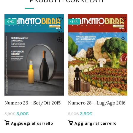
-34%
-34%
Numero 23 – Set/Ott 2015
Numero 28 – Lug/Ago 2016
Il
Il
Il
Il
3,90
€
3,90
€
5,90
€
5,90
€
prezzo
prezzo
prezzo
prezzo
Aggiungi al carrello
Aggiungi al carrello
originale
attuale
originale
attuale