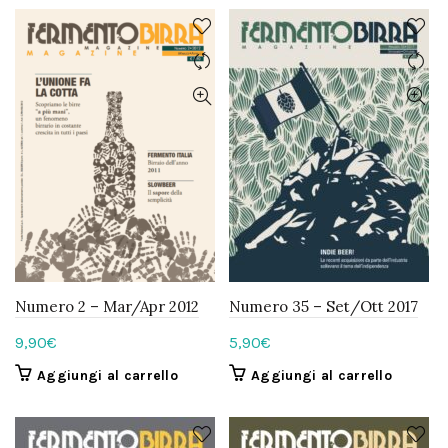
era:
è:
era:
è:
5,90€.
3,90€.
5,90€.
3,90€.
Numero 2 – Mar/Apr 2012
Numero 35 – Set/Ott 2017
9,90
€
5,90
€
Aggiungi al carrello
Aggiungi al carrello