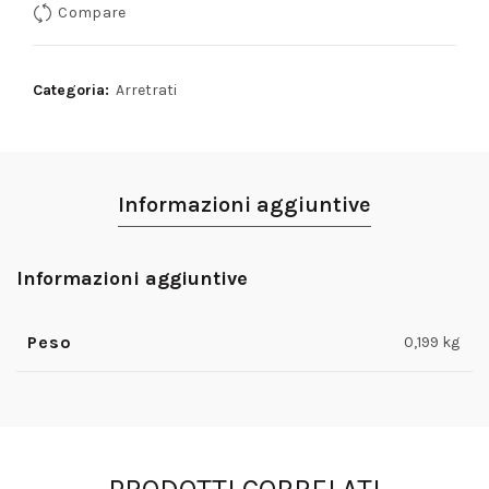
Compare
5,90€.
3,90€.
Categoria:
Arretrati
Informazioni aggiuntive
Informazioni aggiuntive
Peso
0,199 kg