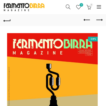
0
0
-34%