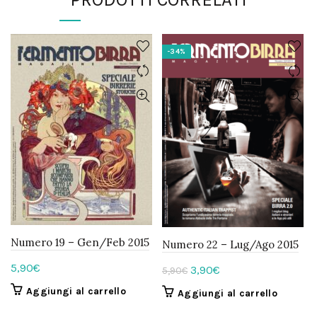
-34%
Numero 19 – Gen/Feb 2015
Numero 22 – Lug/Ago 2015
5,90
€
Il
Il
3,90
€
5,90
€
prezzo
prezzo
Aggiungi al carrello
Aggiungi al carrello
originale
attuale