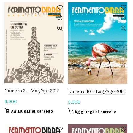
era:
è:
5,90€.
3,90€.
Numero 2 – Mar/Apr 2012
Numero 16 – Lug/Ago 2014
9,90
€
5,90
€
Aggiungi al carrello
Aggiungi al carrello