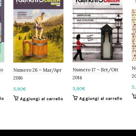
N
Numero 17 – Set/Ott
go
Numero 26 – Mar/Apr
2
2014
2016
5
5,90
€
5,90
€
Aggiungi al carrello
lo
Aggiungi al carrello