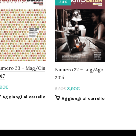
-34%
umero 33 – Mag/Giu
Numero 22 – Lug/Ago
017
2015
,90
€
Il
Il
3,90
€
5,90
€
prezzo
prezzo
Aggiungi al carrello
Aggiungi al carrello
originale
attuale
era:
è:
5,90€.
3,90€.