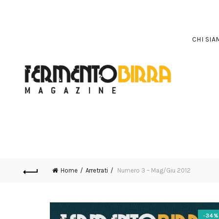
CHI SI
Home
Arretrati
Numero 3 – Mag/Giu 2012
-34%