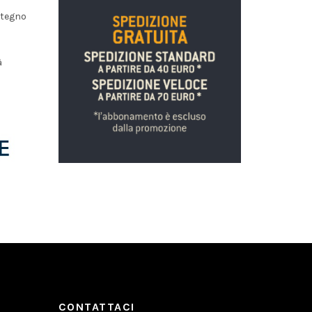
stegno
à
CONTATTACI