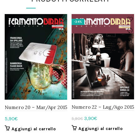
-34%
Numero 22 – Lug/Ago 2015
Numero 20 – Mar/Apr 2015
Il
Il
3,90
€
5,90
€
5,90
€
prezzo
prezzo
Aggiungi al carrello
Aggiungi al carrello
originale
attuale