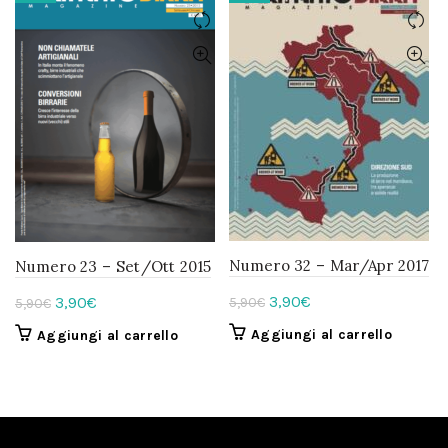
Numero 32 – Mar/Apr 2017
Numero 23 – Set/Ott 2015
Il
Il
Il
Il
3,90
€
3,90
€
5,90
€
5,90
€
prezzo
prezzo
prezzo
prezzo
Aggiungi al carrello
Aggiungi al carrello
originale
attuale
originale
attuale
era:
è:
era:
è:
5,90€.
3,90€.
5,90€.
3,90€.