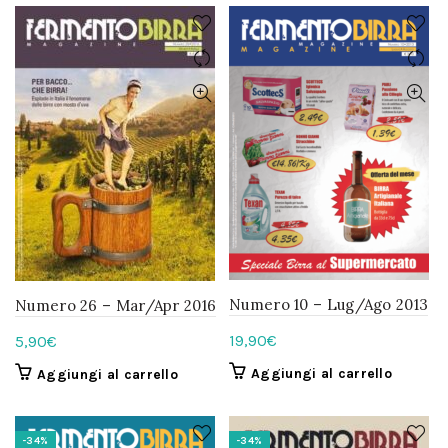
era:
è:
5,90€.
3,90€.
Numero 10 – Lug/Ago 2013
Numero 26 – Mar/Apr 2016
19,90
€
5,90
€
Aggiungi al carrello
Aggiungi al carrello
-34%
-34%