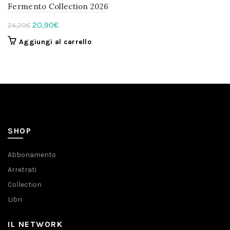
Fermento Collection 2026
Il
Il
20,90
€
24,20
€
prezzo
prezzo
Aggiungi al carrello
originale
attuale
era:
è:
24,20€.
20,90€.
SHOP
Abbonamento
Arretrati
Collection
Libri
IL NETWORK