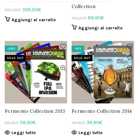
Collection
Il
Il
359,00
€
567,20
€
prezzo
prezzo
Il
Il
89,90
€
142,20
€
Aggiungi al carrello
originale
attuale
prezzo
prezzo
Aggiungi al carrello
era:
è:
originale
attuale
567,20€.
359,00€.
era:
è:
142,20€.
89,90€.
-39%
-19%
SOLD OUT
SOLD OUT
Fermento Collection 2013
Fermento Collection 2014
Il
Il
Il
Il
59,90
€
39,90
€
98,40
€
49,40
€
prezzo
prezzo
prezzo
prezzo
Leggi tutto
Leggi tutto
originale
attuale
originale
attuale