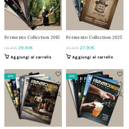
Fermento Collection 2015
Fermento Collection 2025
Il
Il
Il
Il
29,90
€
27,90
€
35,40
€
35,40
€
prezzo
prezzo
prezzo
prezzo
Aggiungi al carrello
Aggiungi al carrello
originale
attuale
originale
attuale
era:
è:
era:
è:
35,40€.
29,90€.
35,40€.
27,90€.
-21%
-21%