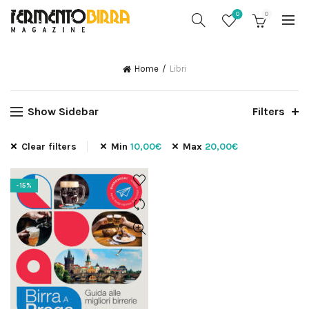
0
0
Home
Libri
Show Sidebar
Filters
Clear filters
Min
10,00
€
Max
20,00
€
-15%