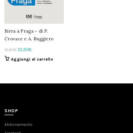
Birra a Praga – di P.
Crovace e A. Ruggiero
Il
Il
13,50
€
15,90
€
prezzo
prezzo
Aggiungi al carrello
originale
attuale
era:
è:
15,90€.
13,50€.
SHOP
Abbonamento